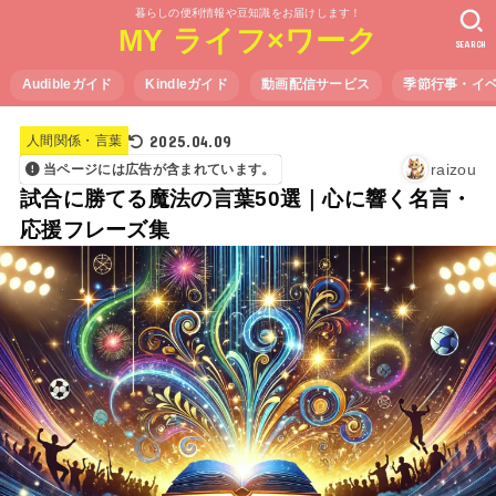
暮らしの便利情報や豆知識をお届けします！
MY ライフ×ワーク
SEARCH
Audibleガイド
Kindleガイド
動画配信サービス
季節行事・イ
2025.04.09
人間関係・言葉
raizou
当ページには広告が含まれています。
試合に勝てる魔法の言葉50選｜心に響く名言・
応援フレーズ集