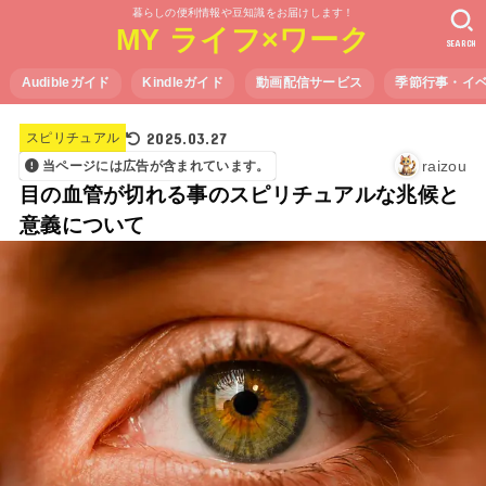
暮らしの便利情報や豆知識をお届けします！
MY ライフ×ワーク
SEARCH
Audibleガイド
Kindleガイド
動画配信サービス
季節行事・イ
2025.03.27
スピリチュアル
raizou
当ページには広告が含まれています。
目の血管が切れる事のスピリチュアルな兆候と
意義について