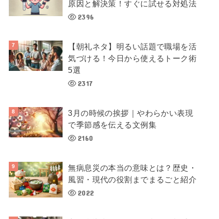
原因と解決策！すぐに試せる対処法
2396
【朝礼ネタ】明るい話題で職場を活
気づける！今日から使えるトーク術
5選
2317
3月の時候の挨拶｜やわらかい表現
で季節感を伝える文例集
2160
無病息災の本当の意味とは？歴史・
風習・現代の役割までまるごと紹介
2022