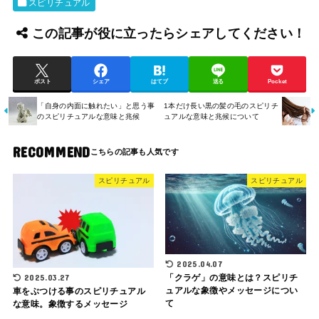
スピリチュアル
この記事が役に立ったらシェアしてください！
ポスト
シェア
はてブ
送る
Pocket
「自身の内面に触れたい」と思う事
1本だけ長い黒の髪の毛のスピリチ
のスピリチュアルな意味と兆候
ュアルな意味と兆候について
RECOMMEND
スピリチュアル
スピリチュアル
2025.04.07
「クラゲ」の意味とは？スピリチ
2025.03.27
ュアルな象徴やメッセージについ
車をぶつける事のスピリチュアル
て
な意味。象徴するメッセージ