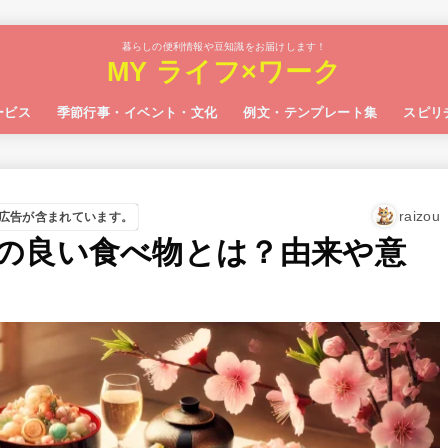
暮らしの便利情報や豆知識をお届けします！
MY ライフ×ワーク
ービス
季節行事・イベント・文化
例文・テンプレート集
スピリ
raizou
広告が含まれています。
の良い食べ物とは？由来や意