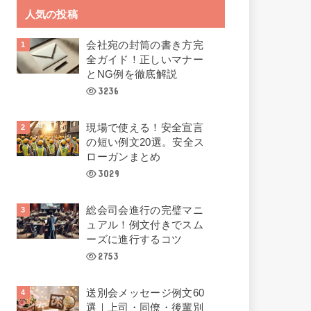
人気の投稿
会社宛の封筒の書き方完
全ガイド！正しいマナー
とNG例を徹底解説
3236
現場で使える！安全宣言
の短い例文20選。安全ス
ローガンまとめ
3029
総会司会進行の完璧マニ
ュアル！例文付きでスム
ーズに進行するコツ
2753
送別会メッセージ例文60
選｜上司・同僚・後輩別