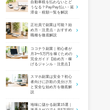
自動車税を払わないとど
うなる？PayPay払い・延
滞金・税額一覧を解説
正社員で副業は可能？始
め方・注意点・おすすめ
職種を徹底解説
ココナラ副業｜初心者が
月3〜5万円を稼ぐための
完全ガイド【始め方・稼
げるジャンル・注意点】
スマホ副業は安全？初心
者向けに詐欺の見分け方
と安全な始め方を徹底解
説
地味に儲かる副業15選｜
派手さゼロでも月5万円以