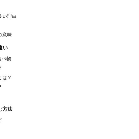
良い理由
の意味
違い
食べ物
？
とは？
？
む方法
ピ