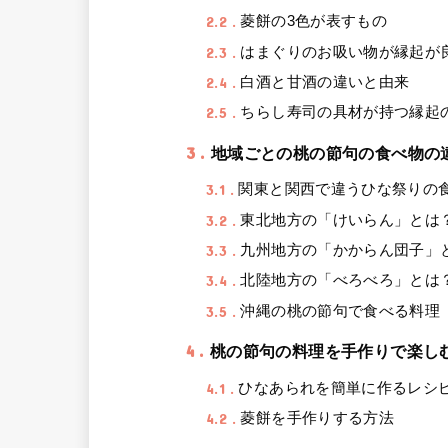
2.2
菱餅の3色が表すもの
2.3
はまぐりのお吸い物が縁起が
2.4
白酒と甘酒の違いと由来
2.5
ちらし寿司の具材が持つ縁起
3
地域ごとの桃の節句の食べ物の
3.1
関東と関西で違うひな祭りの
3.2
東北地方の「けいらん」とは
3.3
九州地方の「かからん団子」
3.4
北陸地方の「べろべろ」とは
3.5
沖縄の桃の節句で食べる料理
4
桃の節句の料理を手作りで楽し
4.1
ひなあられを簡単に作るレシ
4.2
菱餅を手作りする方法