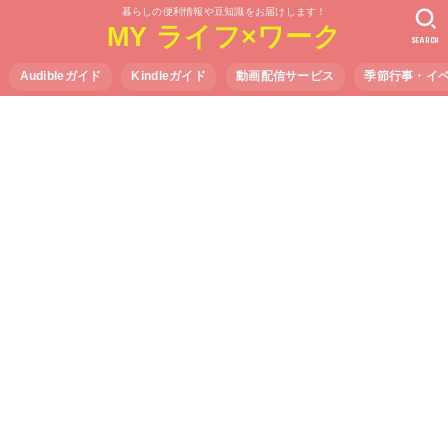
暮らしの便利情報や豆知識をお届けします！
MY ライフ×ワーク
SEARCH
Audibleガイド
Kindleガイド
動画配信サービス
季節行事・イ