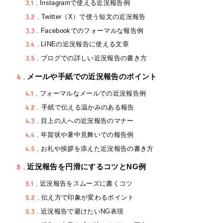
3.1
Instagramで使える近況報告例
3.2
Twitter（X）で使う短文の近況報告
3.3
Facebookでのフォーマルな報告例
3.4
LINEの近況報告に使える文章
3.5
ブログでの詳しい近況報告の書き方
4
メールや手紙での近況報告のポイント
4.1
フォーマルなメールでの近況報告例
4.2
手紙で伝える温かみのある報告
4.3
目上の人への近況報告のマナー
4.4
年賀状や暑中見舞いでの報告例
4.5
お礼や挨拶を添えた近況報告の書き方
5
近況報告を円滑にするコツとNG例
5.1
近況報告をスムーズに書くコツ
5.2
伝え方で印象が変わるポイント
5.3
近況報告で避けたいNG表現