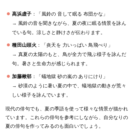
高浜虚子
：「風鈴の 音して眠る 布団かな」
→ 風鈴の音を聞きながら、夏の夜に眠る情景を詠ん
でいる句。涼しさと静けさが伝わります。
種田山頭火
：「炎天を 力いっぱい 鳥飛べり」
→ 真夏の太陽のもと、鳥が全力で飛ぶ様子を詠んだ
句。暑さと生命力が感じられます。
加藤楸邨
：「蟻地獄 砂の嵐の ありにけり」
→ 砂漠のように暑い夏の中で、蟻地獄の動きが荒々
しい様子を詠んでいます。
現代の俳句でも、夏の季語を使って様々な情景が描かれ
ています。これらの俳句を参考にしながら、自分なりの
夏の俳句を作ってみるのも面白いでしょう。