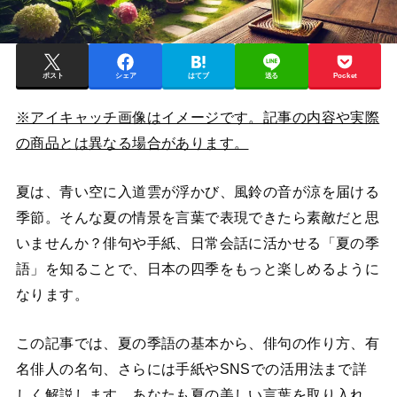
ポスト
シェア
はてブ
送る
Pocket
※アイキャッチ画像はイメージです。記事の内容や実際
の商品とは異なる場合があります。
夏は、青い空に入道雲が浮かび、風鈴の音が涼を届ける
季節。そんな夏の情景を言葉で表現できたら素敵だと思
いませんか？俳句や手紙、日常会話に活かせる「夏の季
語」を知ることで、日本の四季をもっと楽しめるように
なります。
この記事では、夏の季語の基本から、俳句の作り方、有
名俳人の名句、さらには手紙やSNSでの活用法まで詳
しく解説します。あなたも夏の美しい言葉を取り入れ