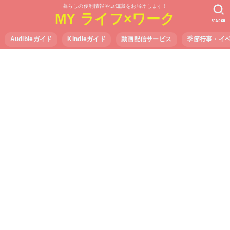
暮らしの便利情報や豆知識をお届けします！
MY ライフ×ワーク
SEARCH
Audibleガイド
Kindleガイド
動画配信サービス
季節行事・イ