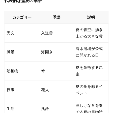
代表的な盛夏の季語
カテゴリー
季語
説明
夏の青空に湧き
天文
入道雲
上がる大きな雲
海水浴場が公式
風景
海開き
に開かれる日
夏を象徴する昆
動植物
蝉
虫
夏の夜を彩るイ
行事
花火
ベント
涼しげな音を奏
生活
風鈴
でる夏の風物詩