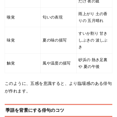
だけ 夜の庭
雨上がり 土の香
嗅覚
匂いの表現
りの 五月晴れ
すいか割り 甘き
味覚
夏の味の描写
しぶきの 波しぶ
き
砂浜の 熱き足裏
触覚
風や温度の描写
や 夏の午後
このように、五感を意識すると、より臨場感のある俳句
が作れます。
季語を背景にする俳句のコツ