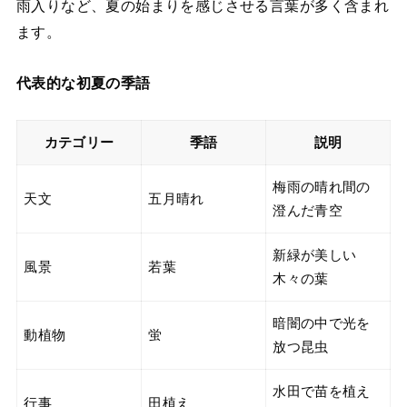
雨入りなど、夏の始まりを感じさせる言葉が多く含まれ
ます。
代表的な初夏の季語
カテゴリー
季語
説明
梅雨の晴れ間の
天文
五月晴れ
澄んだ青空
新緑が美しい
風景
若葉
木々の葉
暗闇の中で光を
動植物
蛍
放つ昆虫
水田で苗を植え
行事
田植え