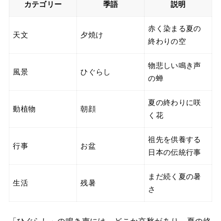
カテゴリー
季語
説明
赤く染まる夏の
天文
夕焼け
終わりの空
物悲しい鳴き声
風景
ひぐらし
の蝉
夏の終わりに咲
動植物
朝顔
く花
祖先を供養する
行事
お盆
日本の伝統行事
まだ続く夏の暑
生活
残暑
さ