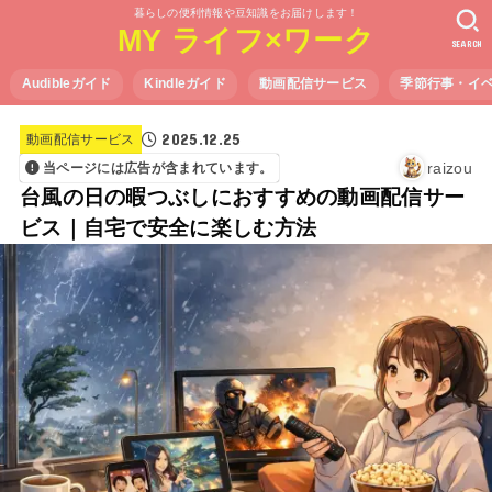
暮らしの便利情報や豆知識をお届けします！
MY ライフ×ワーク
SEARCH
Audibleガイド
Kindleガイド
動画配信サービス
季節行事・イ
2025.12.25
動画配信サービス
raizou
当ページには広告が含まれています。
台風の日の暇つぶしにおすすめの動画配信サー
ビス｜自宅で安全に楽しむ方法