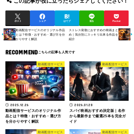
この記事が役に立ったらシェアしてください！
ポスト
シェア
はてブ
送る
Pocket
動画配信サービスのオリジナル作品
ストレス発散におすすめの映画まと
とは？特徴・おすすめ・選び方を分
め｜気分別にスッキリ出来る作品を
かりやすく解説
紹介
RECOMMEND
動画配信サービス
動画配信サービス
2025.12.26
2026.01.28
動画配信サービスのオリジナル作
スパイ映画おすすめ決定版｜名作
品とは？特徴・おすすめ・選び方
から最新作まで厳選25本を完全ガ
を分かりやすく解説
イド
動画配信サービス
動画配信サービス