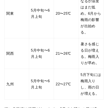
なるが湿度
はまだ低
5月中旬〜6
関東
20〜25℃
め。6月から
月上旬
梅雨の影響
が出始め
る。
暑さを感じ
5月中旬〜6
る日が増え
関西
21〜26℃
月上旬
る。梅雨入
りが早め。
5月下旬には
5月中旬〜6
梅雨入り
九州
22〜27℃
月上旬
し、雨の日
が増える。