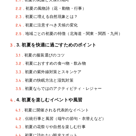
2.1
2.2
初夏の風物詩（花・動物・行事）
2.3
初夏に増える自然現象とは？
2.4
初夏に注意すべき天候の変化
2.5
地域ごとの初夏の特徴（北海道・関東・関西・九州）
3
3. 初夏を快適に過ごすためのポイント
3.1
初夏の服装選びのコツ
3.2
初夏におすすめの食べ物・飲み物
3.3
初夏の紫外線対策とスキンケア
3.4
初夏の快眠方法と湿気対策
3.5
初夏ならではのアクティビティ・レジャー
4
4. 初夏を楽しむイベントや風習
4.1
初夏に開催される代表的なイベント
4.2
伝統行事と風習（端午の節句・衣替えなど）
4.3
初夏の花祭りや自然を楽しむ行事
4.4
初夏に訪れたい観光スポット