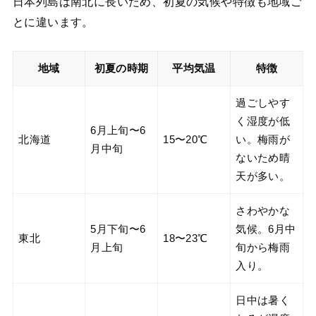
日本列島は南北に長いため、初夏の気候や特徴も地域ご
とに違います。
地域
初夏の時期
平均気温
特徴
過ごしやす
く湿度が低
6月上旬〜6
北海道
15〜20℃
い。梅雨が
月中旬
ないため晴
天が多い。
さわやかな
5月下旬〜6
気候。6月中
東北
18〜23℃
月上旬
旬から梅雨
入り。
日中は暑く