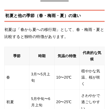
初夏と他の季節（春・梅雨・夏）の違い
初夏は「春から夏への移行期」として、春・梅雨・夏と
比較すると独特の特徴があります。
代表的な気
季節
時期
気温の特徴
候
穏やかな気
3月〜5月上
春
10〜20℃
温、桜が咲
旬
く
さわやかで
5月中旬〜6
初夏
20〜25℃
過ごしやす
月上旬
い