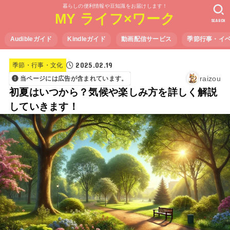
暮らしの便利情報や豆知識をお届けします！
MY ライフ×ワーク
SEARCH
Audibleガイド
Kindleガイド
動画配信サービス
季節行事・イ
2025.02.19
季節・行事・文化
raizou
当ページには広告が含まれています。
初夏はいつから？気候や楽しみ方を詳しく解説
していきます！