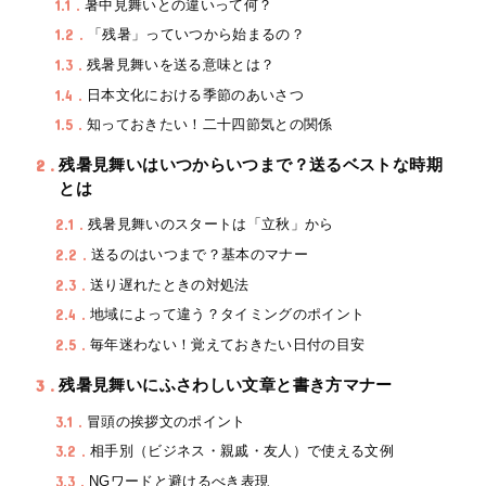
1.1
暑中見舞いとの違いって何？
1.2
「残暑」っていつから始まるの？
1.3
残暑見舞いを送る意味とは？
1.4
日本文化における季節のあいさつ
1.5
知っておきたい！二十四節気との関係
2
残暑見舞いはいつからいつまで？送るベストな時期
とは
2.1
残暑見舞いのスタートは「立秋」から
2.2
送るのはいつまで？基本のマナー
2.3
送り遅れたときの対処法
2.4
地域によって違う？タイミングのポイント
2.5
毎年迷わない！覚えておきたい日付の目安
3
残暑見舞いにふさわしい文章と書き方マナー
3.1
冒頭の挨拶文のポイント
3.2
相手別（ビジネス・親戚・友人）で使える文例
3.3
NGワードと避けるべき表現