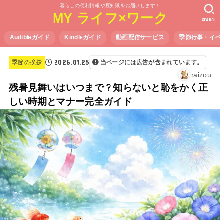
暮らしの便利情報や豆知識をお届けします！
MY ライフ×ワーク
SEARCH
Audibleガイド
Kindleガイド
動画配信サービス
季節行事・イ
2026.01.25
季節の挨拶
当ページには広告が含まれています。
raizou
残暑見舞いはいつまで？知らないと恥をかく正
しい時期とマナー完全ガイド