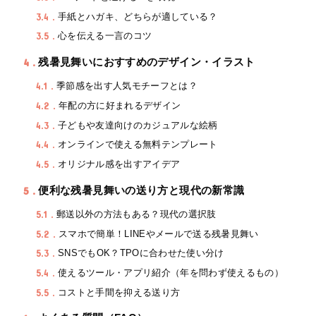
3.4
手紙とハガキ、どちらが適している？
3.5
心を伝える一言のコツ
4
残暑見舞いにおすすめのデザイン・イラスト
4.1
季節感を出す人気モチーフとは？
4.2
年配の方に好まれるデザイン
4.3
子どもや友達向けのカジュアルな絵柄
4.4
オンラインで使える無料テンプレート
4.5
オリジナル感を出すアイデア
5
便利な残暑見舞いの送り方と現代の新常識
5.1
郵送以外の方法もある？現代の選択肢
5.2
スマホで簡単！LINEやメールで送る残暑見舞い
5.3
SNSでもOK？TPOに合わせた使い分け
5.4
使えるツール・アプリ紹介（年を問わず使えるもの）
5.5
コストと手間を抑える送り方