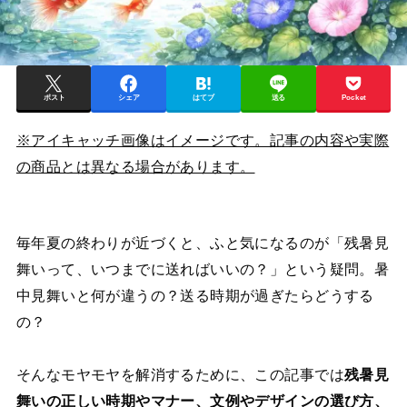
ポスト
シェア
はてブ
送る
Pocket
※アイキャッチ画像はイメージです。記事の内容や実際
の商品とは異なる場合があります。
毎年夏の終わりが近づくと、ふと気になるのが「残暑見
舞いって、いつまでに送ればいいの？」という疑問。暑
中見舞いと何が違うの？送る時期が過ぎたらどうする
の？
そんなモヤモヤを解消するために、この記事では
残暑見
舞いの正しい時期やマナー、文例やデザインの選び方、