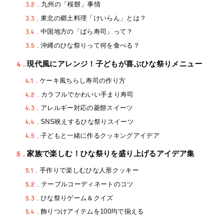
3.2
九州の「桜餅」事情
3.3
東北の郷土料理「けいらん」とは？
3.4
中国地方の「ばら寿司」って？
3.5
沖縄のひな祭りって何を食べる？
4
現代風にアレンジ！子どもが喜ぶひな祭りメニュー
4.1
ケーキ風ちらし寿司の作り方
4.2
カラフルでかわいい手まり寿司
4.3
アレルギー対応の菱餅スイーツ
4.4
SNS映えするひな祭りスイーツ
4.5
子どもと一緒に作るクッキングアイデア
5
家族で楽しむ！ひな祭りを盛り上げるアイデア集
5.1
手作りで楽しむひな人形クッキー
5.2
テーブルコーディネートのコツ
5.3
ひな祭りゲーム＆クイズ
5.4
飾りつけアイテムを100均で揃える