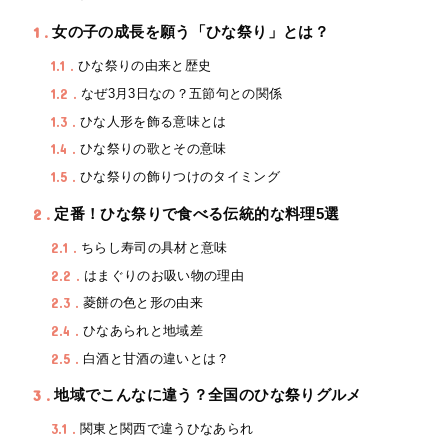
1
女の子の成長を願う「ひな祭り」とは？
1.1
ひな祭りの由来と歴史
1.2
なぜ3月3日なの？五節句との関係
1.3
ひな人形を飾る意味とは
1.4
ひな祭りの歌とその意味
1.5
ひな祭りの飾りつけのタイミング
2
定番！ひな祭りで食べる伝統的な料理5選
2.1
ちらし寿司の具材と意味
2.2
はまぐりのお吸い物の理由
2.3
菱餅の色と形の由来
2.4
ひなあられと地域差
2.5
白酒と甘酒の違いとは？
3
地域でこんなに違う？全国のひな祭りグルメ
3.1
関東と関西で違うひなあられ