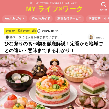
暮らしの便利情報や豆知識をお届けします！
MY ライフ×ワーク
SEARCH
Audibleガイド
Kindleガイド
動画配信サービス
季節行事・イ
2026.01.15
行事食・季節の食べ物
raizou
当ページには広告が含まれています。
ひな祭りの食べ物を徹底解説！定番から地域ご
との違い・意味までまるわかり！