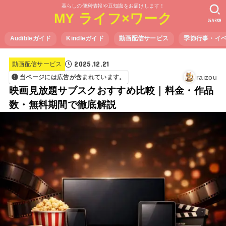
暮らしの便利情報や豆知識をお届けします！
MY ライフ×ワーク
SEARCH
Audibleガイド
Kindleガイド
動画配信サービス
季節行事・イ
2025.12.21
動画配信サービス
raizou
当ページには広告が含まれています。
映画見放題サブスクおすすめ比較｜料金・作品
数・無料期間で徹底解説