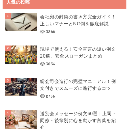
人気の投稿
会社宛の封筒の書き方完全ガイド！
正しいマナーとNG例を徹底解説
3246
現場で使える！安全宣言の短い例文
20選。安全スローガンまとめ
3034
総会司会進行の完璧マニュアル！例
文付きでスムーズに進行するコツ
2756
送別会メッセージ例文60選｜上司・
同僚・後輩別に心を動かす言葉を紹
介