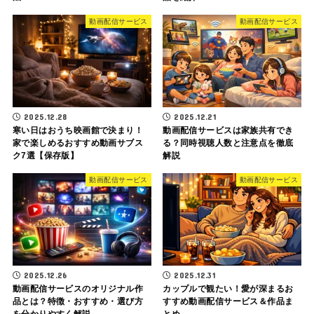
動画配信サービス
動画配信サービス
2025.12.28
2025.12.21
寒い日はおうち映画館で決まり！
動画配信サービスは家族共有でき
家で楽しめるおすすめ動画サブス
る？同時視聴人数と注意点を徹底
ク7選【保存版】
解説
動画配信サービス
動画配信サービス
2025.12.26
2025.12.31
動画配信サービスのオリジナル作
カップルで観たい！愛が深まるお
品とは？特徴・おすすめ・選び方
すすめ動画配信サービス＆作品ま