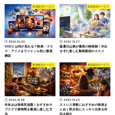
動画配信サービス
動画配信サービス
2026.04.20
2025.12.27
VODとは何が見れる？映画・ドラ
猛暑日は家が最高の映画館！外出
マ・アニメまでジャンル別に徹底
せずに楽しむ動画配信のススメ
解説
動画配信サービス
動画配信サービス
2025.12.28
2025.12.25
冬休みは映画見放題！おすすめサ
ストレス発散におすすめの映画ま
ブスクで家時間を最高に楽しむ方
とめ｜気分別にスッキリ出来る作
法
品を紹介