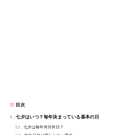
目次
1
七夕はいつ？毎年決まっている基本の日
1.1
七夕は毎年何月何日？