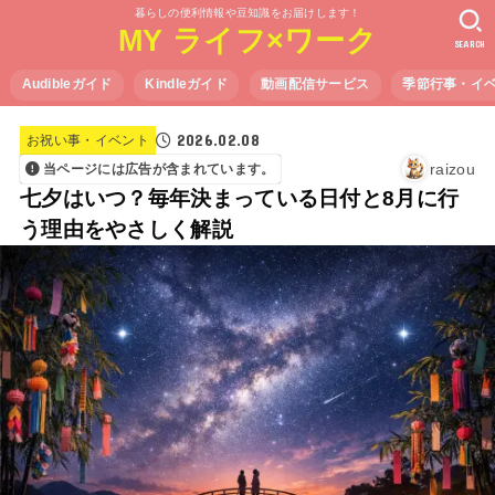
暮らしの便利情報や豆知識をお届けします！
MY ライフ×ワーク
SEARCH
Audibleガイド
Kindleガイド
動画配信サービス
季節行事・イ
2026.02.08
お祝い事・イベント
raizou
当ページには広告が含まれています。
七夕はいつ？毎年決まっている日付と8月に行
う理由をやさしく解説