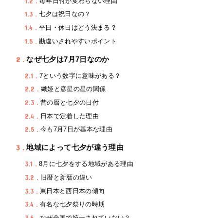
1.2
毎年日付が変わらない理由
1.3
七夕は祝日なの？
1.4
平日・休日はどう決まる？
1.5
勘違いされやすいポイント
2
なぜ七夕は7月7日なのか
2.1
7という数字に意味がある？
2.2
織姫と彦星の星の関係
2.3
昔の暦と七夕の日付
2.4
日本で定着した理由
2.5
今も7月7日が基本な理由
3
地域によって七夕が違う理由
3.1
8月に七夕をする地域がある理由
3.2
旧暦と新暦の違い
3.3
東日本と西日本の傾向
3.4
有名な七夕祭りの時期
3.5
なぜ全国で統一されていない？