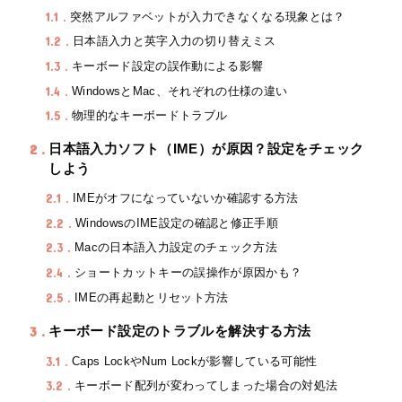
1.1
突然アルファベットが入力できなくなる現象とは？
1.2
日本語入力と英字入力の切り替えミス
1.3
キーボード設定の誤作動による影響
1.4
WindowsとMac、それぞれの仕様の違い
1.5
物理的なキーボードトラブル
2
日本語入力ソフト（IME）が原因？設定をチェック
しよう
2.1
IMEがオフになっていないか確認する方法
2.2
WindowsのIME設定の確認と修正手順
2.3
Macの日本語入力設定のチェック方法
2.4
ショートカットキーの誤操作が原因かも？
2.5
IMEの再起動とリセット方法
3
キーボード設定のトラブルを解決する方法
3.1
Caps LockやNum Lockが影響している可能性
3.2
キーボード配列が変わってしまった場合の対処法