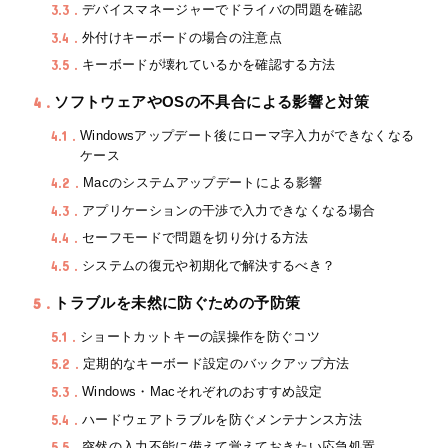
3.3
デバイスマネージャーでドライバの問題を確認
3.4
外付けキーボードの場合の注意点
3.5
キーボードが壊れているかを確認する方法
4
ソフトウェアやOSの不具合による影響と対策
4.1
Windowsアップデート後にローマ字入力ができなくなる
ケース
4.2
Macのシステムアップデートによる影響
4.3
アプリケーションの干渉で入力できなくなる場合
4.4
セーフモードで問題を切り分ける方法
4.5
システムの復元や初期化で解決するべき？
5
トラブルを未然に防ぐための予防策
5.1
ショートカットキーの誤操作を防ぐコツ
5.2
定期的なキーボード設定のバックアップ方法
5.3
Windows・Macそれぞれのおすすめ設定
5.4
ハードウェアトラブルを防ぐメンテナンス方法
5.5
突然の入力不能に備えて覚えておきたい応急処置