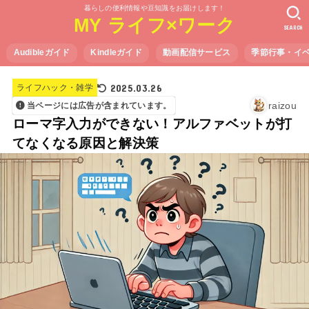
暮らしの便利情報や豆知識をお届けします！
MY ライフ×ワーク
SEARCH
Audibleガイド
Kindleガイド
動画配信サービス
季節行事・イ
2025.03.26
ライフハック・雑学
raizou
当ページには広告が含まれています。
ローマ字入力ができない！アルファベットが打
てなくなる原因と解決策