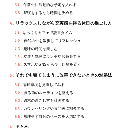
3.4
午前中に活動的な予定を入れる
3.5
昼寝をするなら時間を決める
4
リラックスしながら充実感を得る休日の過ごし方
4.1
ゆっくりカフェで読書タイム
4.2
自然の中を散歩してリフレッシュ
4.3
趣味の時間を楽しむ
4.4
友達と気軽にランチやお茶をする
4.5
スマホやSNSから少し距離を置く
5
それでも寝てしまう…改善できないときの対処法
5.1
睡眠環境を見直してみる
5.2
寝る前のルーティンを整える
5.3
週末の過ごし方を計画する
5.4
カウンセリングや専門医に相談する
5.5
無理せず自分のペースを大切にする
6
まとめ