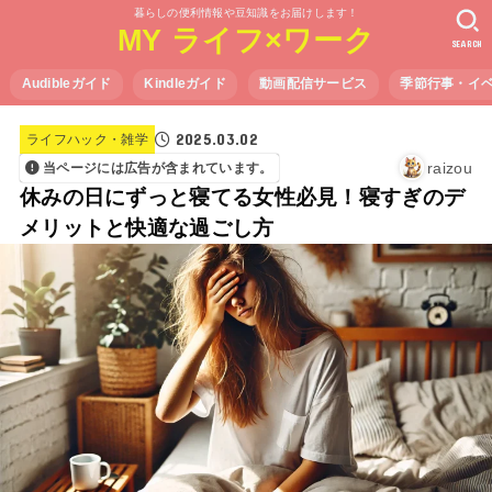
暮らしの便利情報や豆知識をお届けします！
MY ライフ×ワーク
SEARCH
Audibleガイド
Kindleガイド
動画配信サービス
季節行事・イ
2025.03.02
ライフハック・雑学
raizou
当ページには広告が含まれています。
休みの日にずっと寝てる女性必見！寝すぎのデ
メリットと快適な過ごし方