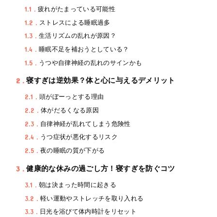
1.1
疲れがたまっている可能性
1.2
ストレスによる睡眠過多
1.3
生活リズムの乱れが原因？
1.4
睡眠不足を補おうとしている？
1.5
うつや自律神経の乱れのサインかも
2
寝すぎは逆効果？体と心に与えるデメリット
2.1
頭がぼーっとする理由
2.2
体がだるくなる原因
2.3
自律神経が乱れてしまう危険性
2.4
うつ症状が悪化するリスク
2.5
夜の睡眠の質が下がる
3
健康的な休みの過ごし方！寝すぎを防ぐコツ
3.1
朝は決まった時間に起きる
3.2
軽い運動やストレッチを取り入れる
3.3
日光を浴びて体内時計をリセット