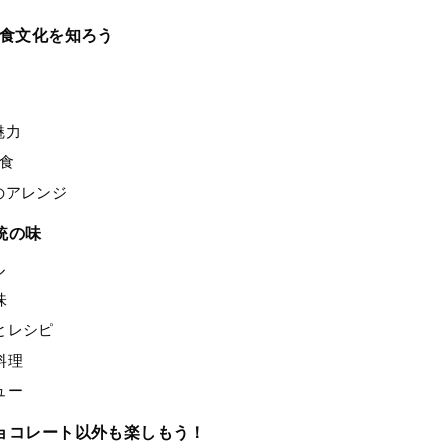
と食文化を知ろう
魅力
食
のアレンジ
統の味
ル
味
とレシピ
料理
ュー
ョコレート以外も楽しもう！