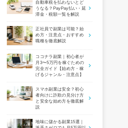
自動車税を払わないとど
うなる？PayPay払い・延
滞金・税額一覧を解説
正社員で副業は可能？始
め方・注意点・おすすめ
職種を徹底解説
ココナラ副業｜初心者が
月3〜5万円を稼ぐための
完全ガイド【始め方・稼
げるジャンル・注意点】
スマホ副業は安全？初心
者向けに詐欺の見分け方
と安全な始め方を徹底解
説
地味に儲かる副業15選｜
派手さゼロでも月5万円以