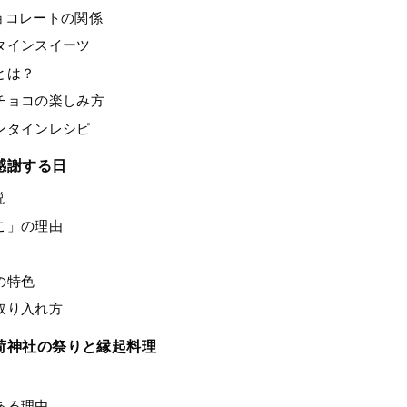
ョコレートの関係
タインスイーツ
とは？
チョコの楽しみ方
ンタインレシピ
感謝する日
説
こ」の理由
の特色
取り入れ方
荷神社の祭りと縁起料理
ある理由