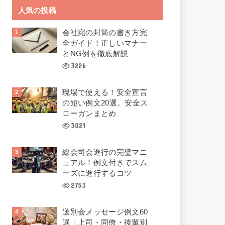
人気の投稿
会社宛の封筒の書き方完
全ガイド！正しいマナー
とNG例を徹底解説
3226
現場で使える！安全宣言
の短い例文20選。安全ス
ローガンまとめ
3021
総会司会進行の完璧マニ
ュアル！例文付きでスム
ーズに進行するコツ
2753
送別会メッセージ例文60
選｜上司・同僚・後輩別