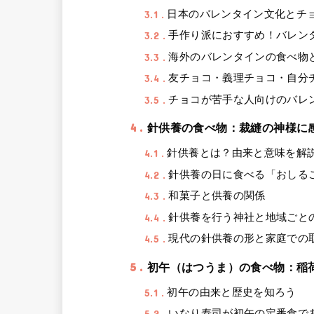
3.1
日本のバレンタイン文化とチ
3.2
手作り派におすすめ！バレン
3.3
海外のバレンタインの食べ物
3.4
友チョコ・義理チョコ・自分
3.5
チョコが苦手な人向けのバレ
4
針供養の食べ物：裁縫の神様に
4.1
針供養とは？由来と意味を解
4.2
針供養の日に食べる「おしる
4.3
和菓子と供養の関係
4.4
針供養を行う神社と地域ごと
4.5
現代の針供養の形と家庭での
5
初午（はつうま）の食べ物：稲
5.1
初午の由来と歴史を知ろう
5.2
いなり寿司が初午の定番食で