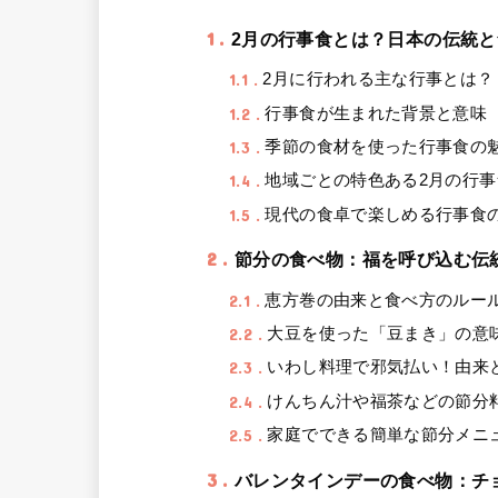
1
2月の行事食とは？日本の伝統
1.1
2月に行われる主な行事とは？
1.2
行事食が生まれた背景と意味
1.3
季節の食材を使った行事食の
1.4
地域ごとの特色ある2月の行事
1.5
現代の食卓で楽しめる行事食
2
節分の食べ物：福を呼び込む伝
2.1
恵方巻の由来と食べ方のルー
2.2
大豆を使った「豆まき」の意
2.3
いわし料理で邪気払い！由来
2.4
けんちん汁や福茶などの節分
2.5
家庭でできる簡単な節分メニ
3
バレンタインデーの食べ物：チ