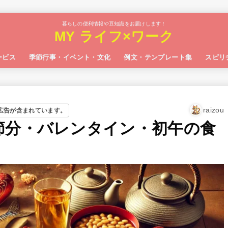
暮らしの便利情報や豆知識をお届けします！
MY ライフ×ワーク
ービス
季節行事・イベント・文化
例文・テンプレート集
スピリ
raizou
広告が含まれています。
節分・バレンタイン・初午の食