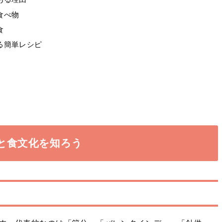
食べ物
食
る簡単レシピ
と食文化を知ろう