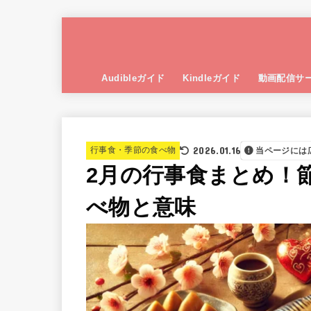
Audibleガイド
Kindleガイド
動画配信サ
2026.01.16
行事食・季節の食べ物
当ページには
2月の行事食まとめ！
べ物と意味